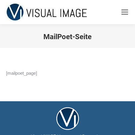
MailPoet-Seite
Sie befinden sich hier:
[mailpoet_page]