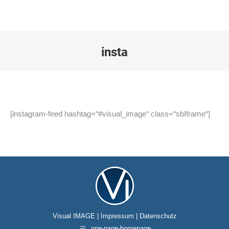
insta
Sie befinden sich hier:
[instagram-feed hashtag=“#visual_image“ class=“sbIframe“]
Visual IMAGE |
Impressum
|
Datenschutz
one-page-homepage